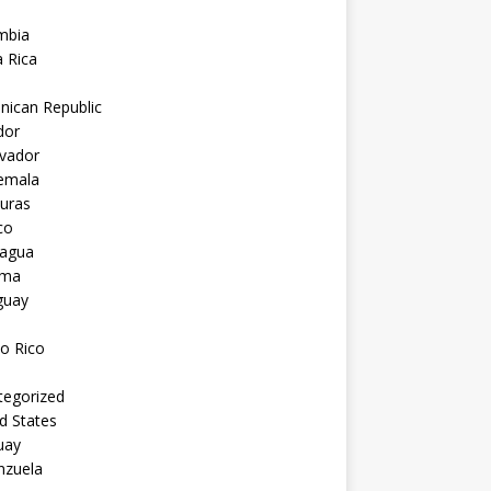
mbia
 Rica
nican Republic
dor
lvador
emala
uras
co
ragua
ama
guay
o Rico
tegorized
d States
uay
nzuela