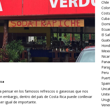
Chile
Colo
Costa
Cuba
Domi
Ecua
El Sa
Guat
Hond
Mexi
Nica
Pan
Para
Peru
Puert
ica
Spain
Unca
a pensar en los famosos refrescos o gaseosas que nos
Unite
in embargo, dentro del país de Costa Rica puede conllevar
Urug
er igual de importante.
Vene