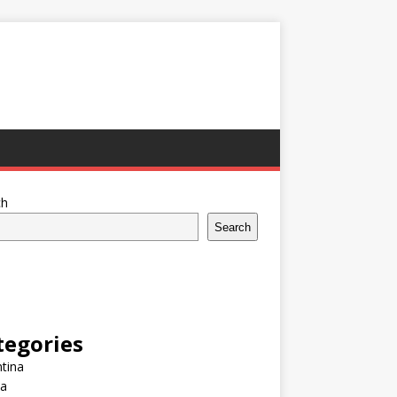
ch
Search
tegories
tina
ia