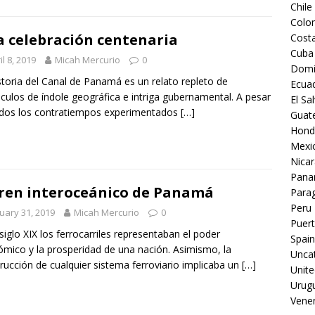
Chile
Colo
 celebración centenaria
Costa
Cuba
il 8, 2019
Micah Mercurio
0
Domi
storia del Canal de Panamá es un relato repleto de
Ecua
culos de índole geográfica e intriga gubernamental. A pesar
El Sa
dos los contratiempos experimentados
[…]
Guat
Hond
Mexi
Nica
Pan
tren interoceánico de Panamá
Para
Peru
uary 31, 2019
Micah Mercurio
0
Puert
 siglo XIX los ferrocarriles representaban el poder
Spain
mico y la prosperidad de una nación. Asimismo, la
Unca
rucción de cualquier sistema ferroviario implicaba un
[…]
Unite
Urug
Vene