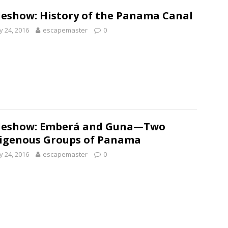
deshow: History of the Panama Canal
 24, 2016
escapemaster
0
ideshow: Emberá and Guna—Two
igenous Groups of Panama
 24, 2016
escapemaster
0