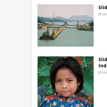
Sli
May
Sl
Ind
May