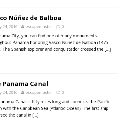
co Núñez de Balboa
 24, 2016
escapemaster
0
nama City, you can find one of many monuments
ughout Panama honoring Vasco Núñez de Balboa (1475–
. The Spanish explorer and conquistador crossed the
[…]
e Panama Canal
 24, 2016
escapemaster
0
anama Canal is fifty miles long and connects the Pacific
 with the Caribbean Sea (Atlantic Ocean). The first ship
rsed the canal in
[…]