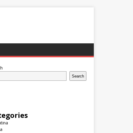
ch
Search
tegories
tina
ia