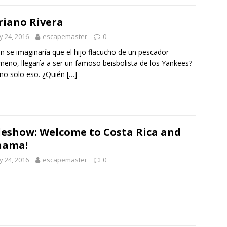
iano Rivera
 24, 2016
escapemaster
0
n se imaginaría que el hijo flacucho de un pescador
eño, llegaría a ser un famoso beisbolista de los Yankees?
no solo eso. ¿Quién
[…]
deshow: Welcome to Costa Rica and
nama!
 24, 2016
escapemaster
0