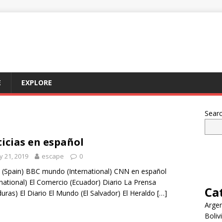
E
EXPLORE
Sear
icias en español
 21, 2019
escape
0
Spain) BBC mundo (International) CNN en español
rnational) El Comercio (Ecuador) Diario La Prensa
Ca
uras) El Diario El Mundo (El Salvador) El Heraldo
[…]
Argen
Boliv