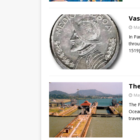
Vas
May
In Pa
thro
1519)
Th
May
The P
Ocean
trave