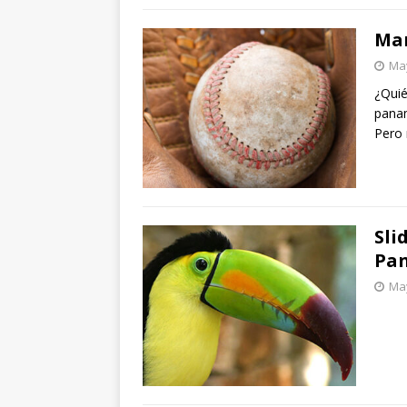
Mar
May
¿Quié
panam
Pero 
Sli
Pa
May