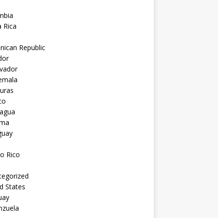
mbia
 Rica
nican Republic
dor
lvador
emala
uras
co
ragua
ama
guay
o Rico
tegorized
d States
uay
nzuela