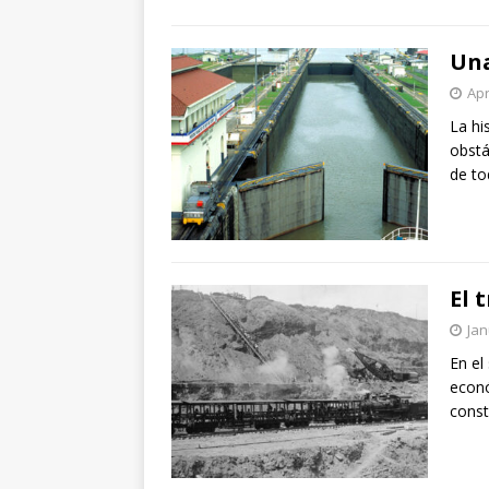
Una
Apr
La hi
obstá
de to
El 
Jan
En el
econó
const