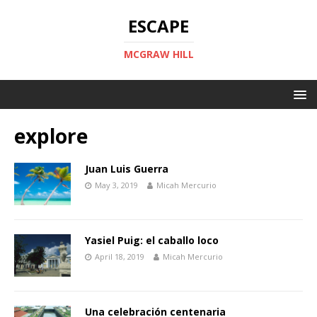
ESCAPE
MCGRAW HILL
explore
Juan Luis Guerra
May 3, 2019
Micah Mercurio
Yasiel Puig: el caballo loco
April 18, 2019
Micah Mercurio
Una celebración centenaria