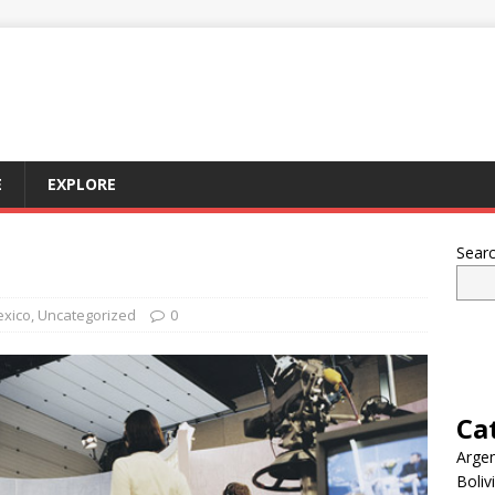
E
EXPLORE
Sear
xico
,
Uncategorized
0
Ca
Argen
Boliv