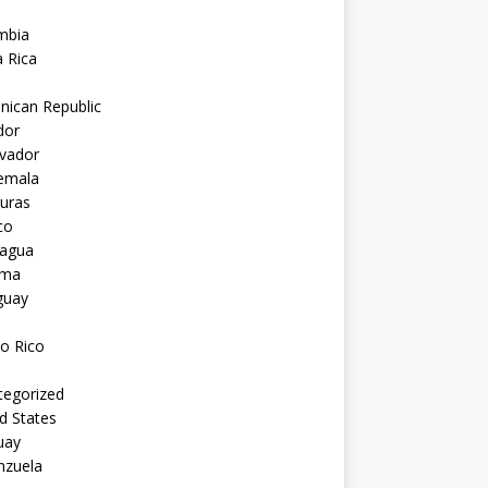
mbia
 Rica
nican Republic
dor
lvador
emala
uras
co
ragua
ama
guay
o Rico
tegorized
d States
uay
nzuela