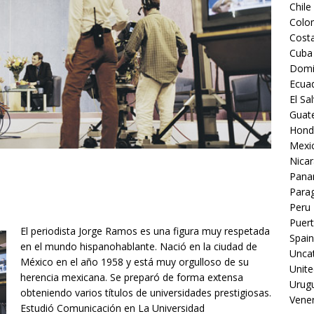
Chile
Colo
Costa
Cuba
Domi
Ecua
El Sa
Guat
Hond
Mexi
Nica
Pan
Para
Peru
Puert
El periodista Jorge Ramos es una figura muy respetada
Spain
en el mundo hispanohablante. Nació en la ciudad de
Unca
México en el año 1958 y está muy orgulloso de su
Unite
herencia mexicana. Se preparó de forma extensa
Urug
obteniendo varios títulos de universidades prestigiosas.
Vene
Estudió Comunicación en La Universidad