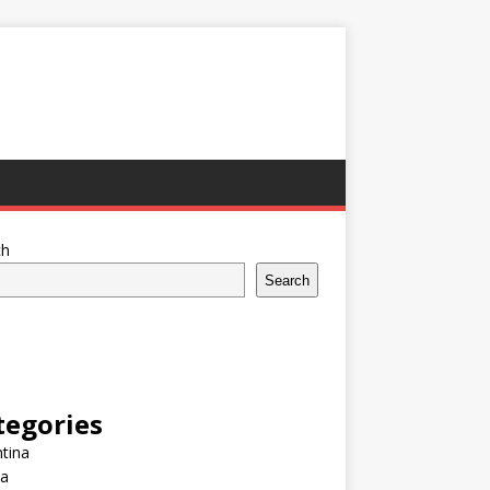
ch
Search
tegories
tina
ia