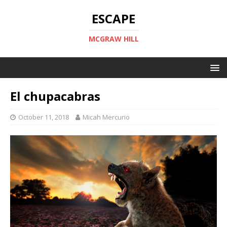
ESCAPE
MCGRAW HILL
El chupacabras
October 11, 2018
Micah Mercurio