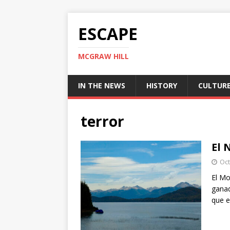
ESCAPE
MCGRAW HILL
IN THE NEWS
HISTORY
CULTUR
terror
El 
Oct
El Mo
ganad
que e