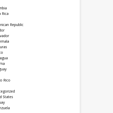
mbia
 Rica
nican Republic
dor
lvador
emala
uras
co
ragua
ama
guay
o Rico
tegorized
d States
uay
nzuela