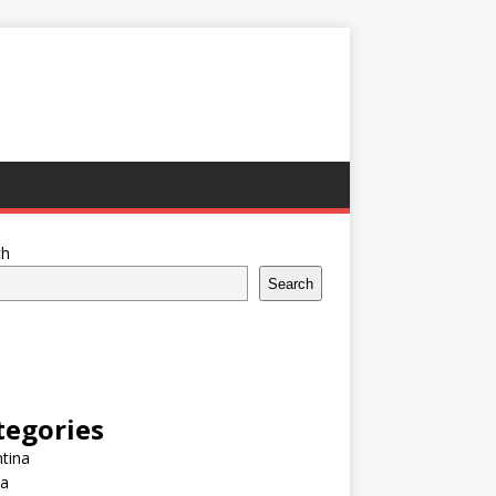
ch
Search
tegories
tina
ia