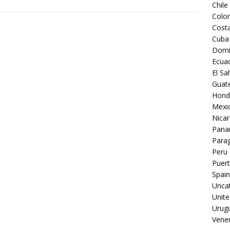
Chile
Colo
Costa
Cuba
Domi
Ecua
El Sa
Guat
Hond
Mexi
Nica
Pan
Para
Peru
Puert
Spain
Unca
Unite
Urug
Vene