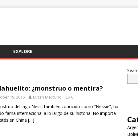
E
EXPLORE
Sear
Nahuelito: ¿monstruo o mentira?
ober 19, 2016
Micah Mercurio
0
nstruo del lago Ness, también conocido como “Nessie”, ha
o fama internacional a lo largo de su historia. No importa
Ca
stés en China
[…]
Argen
Boliv