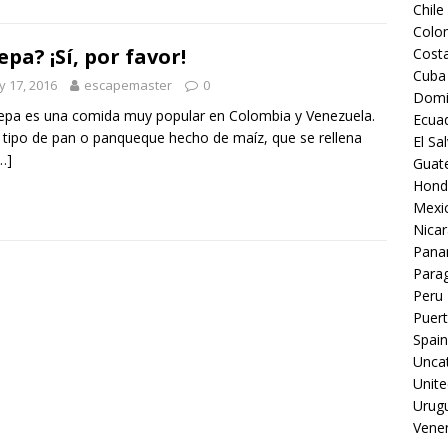
Chile
Colo
epa? ¡Sí, por favor!
Costa
Cuba
 17, 2016
escapemaster
0
Domi
epa es una comida muy popular en Colombia y Venezuela.
Ecua
 tipo de pan o panqueque hecho de maíz, que se rellena
El Sa
…]
Guat
Hond
Mexi
Nica
Pan
Para
Peru
Puert
Spain
Unca
Unite
Urug
Vene