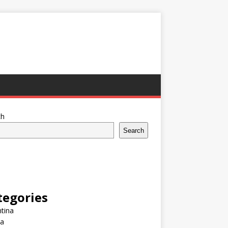
ch
Search
tegories
tina
ia