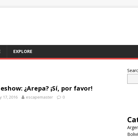
E
EXPLORE
Sear
deshow: ¿Arepa? ¡Sí, por favor!
 17, 2016
escapemaster
0
Ca
Argen
Boliv