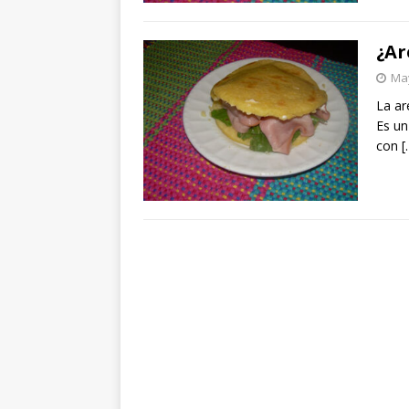
¿Ar
May
La ar
Es un
con
[