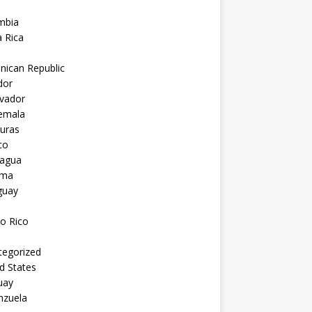
mbia
 Rica
nican Republic
dor
lvador
emala
uras
co
ragua
ama
guay
o Rico
tegorized
d States
uay
nzuela